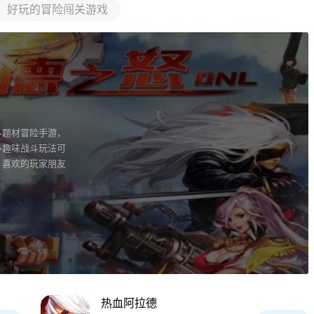
好玩的冒险闯关游戏
斗题材冒险手游，
多趣味战斗玩法可
，喜欢的玩家朋友
热血阿拉德