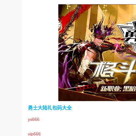
勇士大陆礼包码大全
ys666
vip666