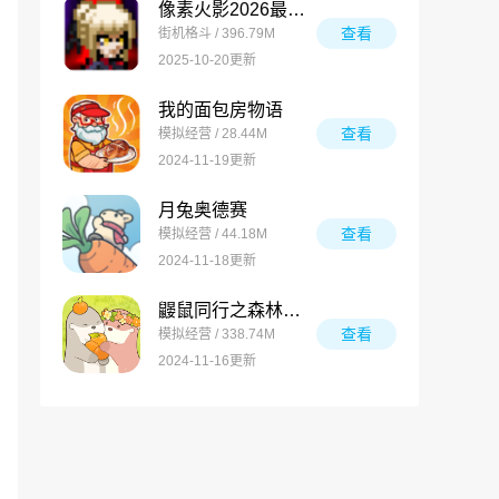
像素火影2026最新版
查看
街机格斗 / 396.79M
2025-10-20更新
我的面包房物语
查看
模拟经营 / 28.44M
2024-11-19更新
月兔奥德赛
查看
模拟经营 / 44.18M
2024-11-18更新
鼹鼠同行之森林之家万圣节版
查看
模拟经营 / 338.74M
2024-11-16更新