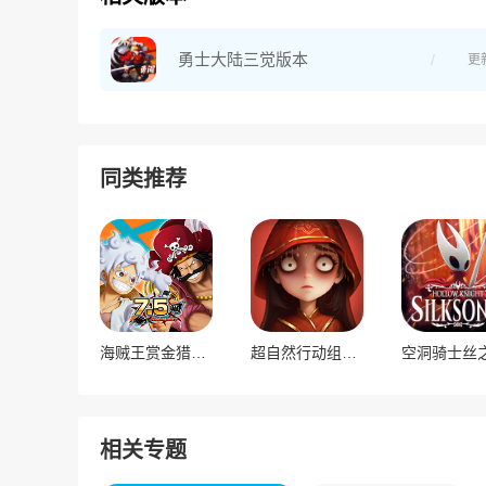
勇士大陆三觉版本
更
同类推荐
海贼王赏金猎人国际服
超自然行动组国际服
空洞骑士丝
相关专题