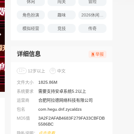
休闲
闯关
冒险
角色扮演
趣味
2026休闲娱乐的游戏推荐
模拟经营
竞技
传奇
详细信息
举报
12+
12岁以上
中
中文
文件大小
1825.86M
系统要求
需要支持安卓系统5.2以上
运营商
合肥阿拉德网络科技有限公司
包名
com.hegu.dnf.zycaldzs
MD5值
3A2F2AFAB4683F279FA33CBFDB
5586BC
隐私说明：
点击查看