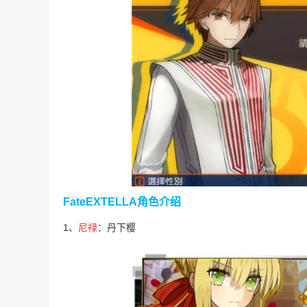
FateEXTELLA角色介绍
1、
尼禄
：丹下樱