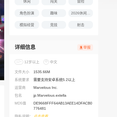
休闲
闯关
冒险
角色扮演
趣味
2026休闲娱乐的游戏推荐
模拟经营
竞技
射击
详细信息
举报
12+
12岁以上
中
中文
文件大小
1535.66M
系统要求
需要支持安卓系统5.2以上
运营商
Marvelous Inc.
包名
jp.Marvelous.extella
MD5值
DE9668FFF64AB13AEE14DFACB0
776481
隐私说明：
点击查看