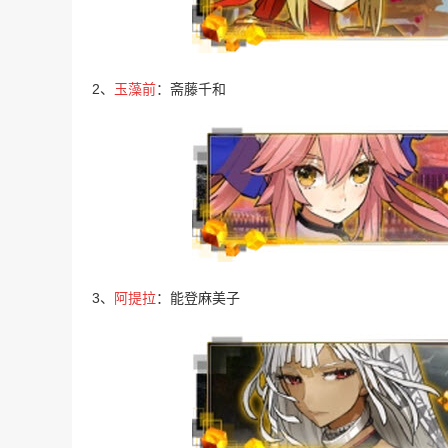
2、
玉藻前
：斋藤千和
3、
阿提拉
：能登麻美子