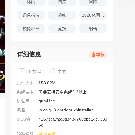
休闲
闯关
冒险
角色扮演
趣味
2026休闲娱乐的游戏推荐
模拟经营
竞技
射击
详细信息
举报
12+
12岁以上
中
中文
文件大小
158.82M
系统要求
需要支持安卓系统5.2以上
运营商
gumi Inc.
包名
jp.co.gu3.oradora.kbinstaller
MD5值
4167bcf1f2c3d34347668bc14c7339
5c
隐私说明：
点击查看