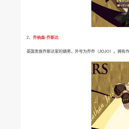
2、
乔纳森·乔斯达
英国贵族乔斯达家的嫡男，外号为乔乔（JOJO）。拥有