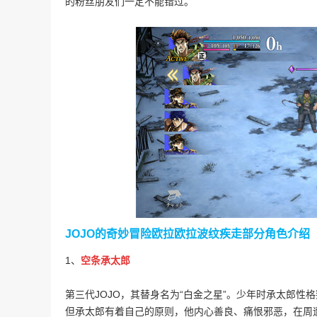
的粉丝朋友们一定不能错过。
JOJO的奇妙冒险欧拉欧拉波纹疾走
部分角色介绍
1、
空条承太郎
第三代JOJO，其替身名为“白金之星”。少年时承太郎
但承太郎有着自己的原则，他内心善良、痛恨邪恶，在周