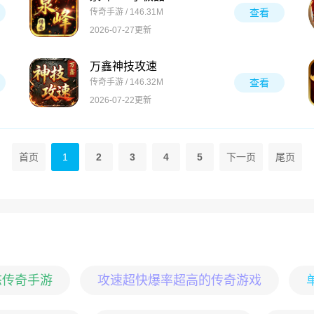
传奇手游 / 146.31M
查看
2026-07-27更新
万鑫神技攻速
传奇手游 / 146.32M
查看
2026-07-22更新
首页
1
2
3
4
5
下一页
尾页
态传奇手游
攻速超快爆率超高的传奇游戏