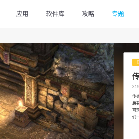
应用
软件库
攻略
专题
31
传
后
可
们