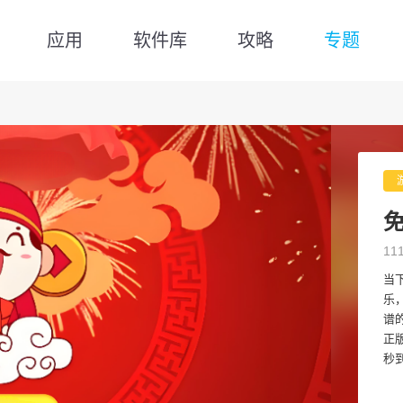
应用
软件库
攻略
专题
11
当
乐
谱
正
秒