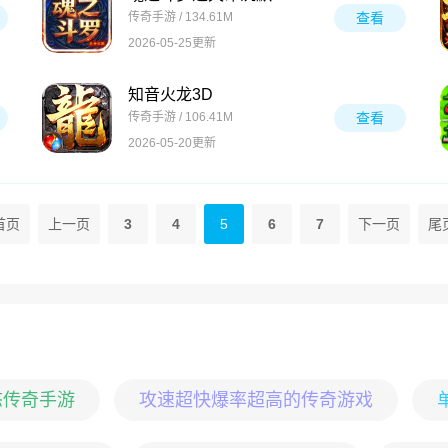
传奇手游 / 134.61M
查看
2026-05-25更新
知音火龙3D
传奇手游 / 106.41M
查看
2026-05-20更新
首页
上一页
3
4
5
6
7
下一页
尾
态传奇手游
攻速超快爆率超高的传奇游戏