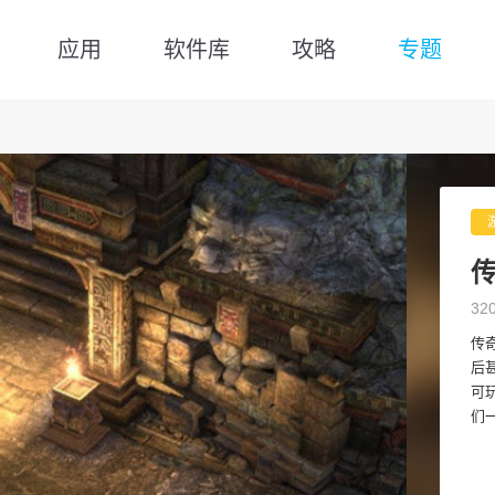
应用
软件库
攻略
专题
32
传
后
可
们