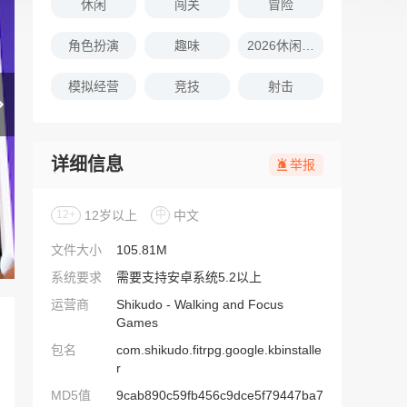
休闲
闯关
冒险
角色扮演
趣味
2026休闲娱乐的游戏推荐
模拟经营
竞技
射击
详细信息
举报
12+
12岁以上
中
中文
文件大小
105.81M
系统要求
需要支持安卓系统5.2以上
运营商
Shikudo - Walking and Focus
Games
包名
com.shikudo.fitrpg.google.kbinstalle
r
MD5值
9cab890c59fb456c9dce5f79447ba7