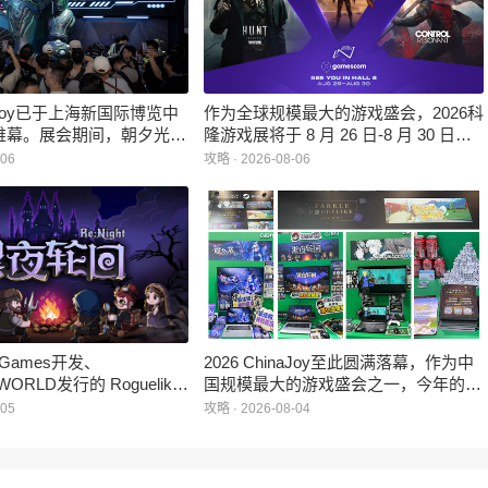
inaJoy已于上海新国际博览中
作为全球规模最大的游戏盛会，2026科
帷幕。展会期间，朝夕光年
隆游戏展将于 8 月 26 日-8 月 30 日在
作室自研的多英雄策略射击
德国举行。日前，科隆游戏展官方宣
-06
攻略 · 2026-08-06
：对决》首次在国内线下亮
布，本届展会所有展位空间已经全部售
家开放试玩。
罄，这也是科隆游戏展办展史上首次出
现展位一席难求的情况。
e Games开发、
2026 ChinaJoy至此圆满落幕，作为中
WORLD发行的 Roguelike
国规模最大的游戏盛会之一，今年的展
 《黑夜轮回》于2026年8
馆依旧汇聚了来自全球的游戏厂商、媒
-05
攻略 · 2026-08-04
陆Steam平台。
体与无数热爱游戏的玩家，
HARRISONWORLD也携旗下多款最新
作品亮相展会，与到场的各位面对面交