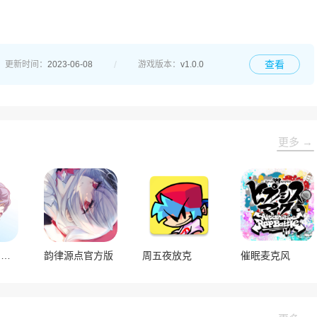
查看
更新时间：
2023-06-08
游戏版本：
v1.0.0
更多 →
BanGDream交织的乐章
韵律源点官方版
周五夜放克
催眠麦克风