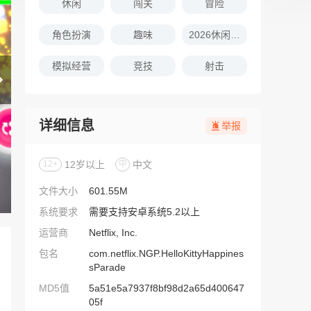
休闲
闯关
冒险
角色扮演
趣味
2026休闲娱乐的游戏推荐
模拟经营
竞技
射击
详细信息
举报
12+
12岁以上
中
中文
文件大小
601.55M
系统要求
需要支持安卓系统5.2以上
运营商
Netflix, Inc.
包名
com.netflix.NGP.HelloKittyHappines
sParade
MD5值
5a51e5a7937f8bf98d2a65d400647
05f