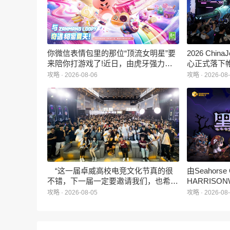
你微信表情包里的那位“顶流女明星”要
2026 Ch
来陪你打游戏了!近日，由虎牙强力发
心正式落下
行、正版Zanmang Loopy(赞萌露比)IP
旗下蓝海工
攻略 · 2026-08-06
攻略 · 2026-08
深度授权的3D美食消除手游《消消奇
手游《代号
遇》正式曝光。这款产品巧妙融合了
相，并向玩
3D立体消除、模拟经营与丰富的互动
社交玩法，准备为广大玩家和
ZANMANG LOOPY粉丝们带来一场视
觉与味觉的双重“奇遇”。
“这一届卓威高校电竞文化节真的很
由Seahors
不错，下一届一定要邀请我们，也希望
HARRISON
能给更多同学一个来到现场的机会。”
卡牌战棋游戏
攻略 · 2026-08-05
攻略 · 2026-08
月5日正式登