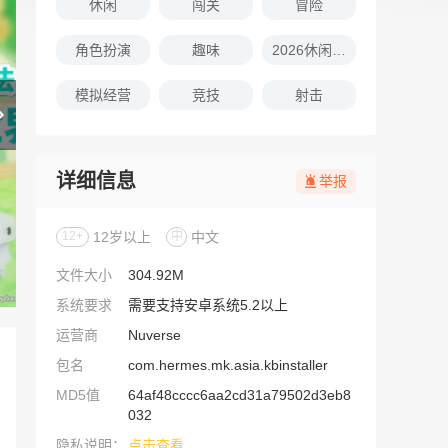
休闲
闯关
冒险
角色扮演
趣味
2026休闲娱乐的游戏推荐
模拟经营
竞技
射击
详细信息
举报
12+
12岁以上
中
中文
文件大小
304.92M
系统要求
需要支持安卓系统5.2以上
运营商
Nuverse
包名
com.hermes.mk.asia.kbinstaller
MD5值
64af48cccc6aa2cd31a79502d3eb8
032
隐私说明：
点击查看