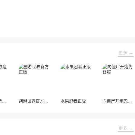
更多 →
家居设计改造王最新版
创游世界官方正版
水果忍者正版
向僵尸开炮先锋服
更多 →