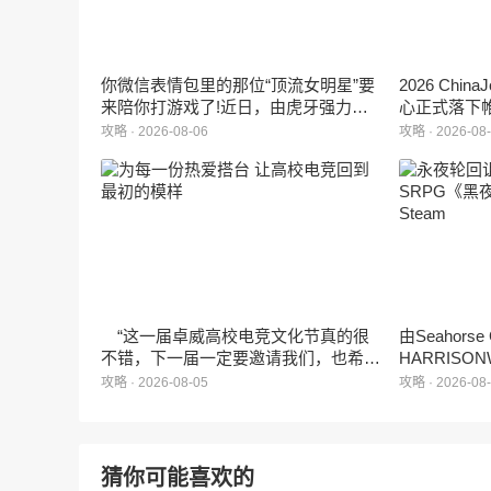
你微信表情包里的那位“顶流女明星”要
2026 Ch
来陪你打游戏了!近日，由虎牙强力发
心正式落下
行、正版Zanmang Loopy(赞萌露比)IP
旗下蓝海工
攻略 · 2026-08-06
攻略 · 2026-08
深度授权的3D美食消除手游《消消奇
手游《代号
遇》正式曝光。这款产品巧妙融合了
相，并向玩
3D立体消除、模拟经营与丰富的互动
社交玩法，准备为广大玩家和
ZANMANG LOOPY粉丝们带来一场视
觉与味觉的双重“奇遇”。
“这一届卓威高校电竞文化节真的很
由Seahors
不错，下一届一定要邀请我们，也希望
HARRISON
能给更多同学一个来到现场的机会。”
卡牌战棋游戏
攻略 · 2026-08-05
攻略 · 2026-08
月5日正式登
猜你可能喜欢的