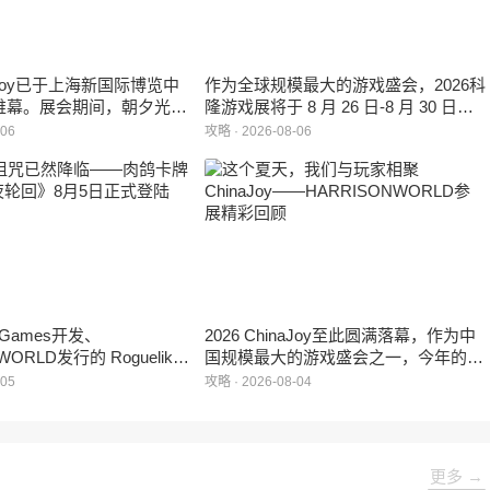
inaJoy已于上海新国际博览中
作为全球规模最大的游戏盛会，2026科
帷幕。展会期间，朝夕光年
隆游戏展将于 8 月 26 日-8 月 30 日在
作室自研的多英雄策略射击
德国举行。日前，科隆游戏展官方宣
-06
攻略 · 2026-08-06
：对决》首次在国内线下亮
布，本届展会所有展位空间已经全部售
家开放试玩。
罄，这也是科隆游戏展办展史上首次出
现展位一席难求的情况。
e Games开发、
2026 ChinaJoy至此圆满落幕，作为中
WORLD发行的 Roguelike
国规模最大的游戏盛会之一，今年的展
 《黑夜轮回》于2026年8
馆依旧汇聚了来自全球的游戏厂商、媒
-05
攻略 · 2026-08-04
陆Steam平台。
体与无数热爱游戏的玩家，
HARRISONWORLD也携旗下多款最新
作品亮相展会，与到场的各位面对面交
流互动，共同度过了充满欢笑与惊喜的
更多 →
几天。