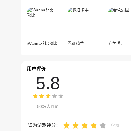
iWanna菲比啾比
霓虹骑手
春色满园
用户评价
5.8
500+人评价
请为游戏评分：
很棒