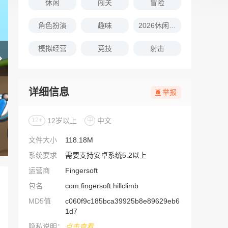
休闲
闯关
冒险
角色扮演
趣味
2026休闲娱乐的游戏推荐
模拟经营
竞技
射击
详细信息
举报
12+
12岁以上
中
中文
文件大小
118.18M
系统要求
需要支持安卓系统5.2以上
运营商
Fingersoft
包名
com.fingersoft.hillclimb
MD5值
c060f9c185bca39925b8e89629eb6
1d7
隐私说明：
点击查看