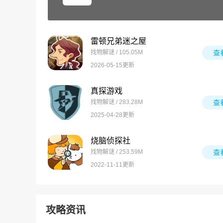
雷顿兄弟迷之屋
找物解谜 / 105.05M
查
2026-05-15更新
真探游戏
找物解谜 / 283.28M
查
2025-04-28更新
烧脑侦探社
找物解谜 / 253.59M
查
2022-11-11更新
攻略资讯