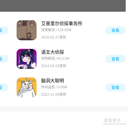
艾普里尔侦探事务所
看
找物解谜 / 219.50M
查看
2026-02-27更新
语言大侦探
看
找物解谜 / 83.21M
查看
2024-03-22更新
脑洞大聪明
看
休闲益智 / 0.00M
查看
2022-11-09更新
查看更多 →