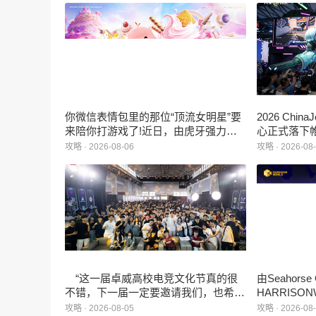
你微信表情包里的那位“顶流女明星”要
2026 Ch
来陪你打游戏了!近日，由虎牙强力发
心正式落下
行、正版Zanmang Loopy(赞萌露比)IP
旗下蓝海工
攻略 · 2026-08-06
攻略 · 2026-08
深度授权的3D美食消除手游《消消奇
手游《代号
遇》正式曝光。这款产品巧妙融合了
相，并向玩
3D立体消除、模拟经营与丰富的互动
社交玩法，准备为广大玩家和
ZANMANG LOOPY粉丝们带来一场视
觉与味觉的双重“奇遇”。
“这一届卓威高校电竞文化节真的很
由Seahors
不错，下一届一定要邀请我们，也希望
HARRISON
能给更多同学一个来到现场的机会。”
卡牌战棋游戏
攻略 · 2026-08-05
攻略 · 2026-08