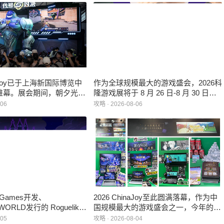
inaJoy已于上海新国际博览中
作为全球规模最大的游戏盛会，2026科
帷幕。展会期间，朝夕光年
隆游戏展将于 8 月 26 日-8 月 30 日在
作室自研的多英雄策略射击
德国举行。日前，科隆游戏展官方宣
-06
攻略 · 2026-08-06
：对决》首次在国内线下亮
布，本届展会所有展位空间已经全部售
家开放试玩。
罄，这也是科隆游戏展办展史上首次出
现展位一席难求的情况。
e Games开发、
2026 ChinaJoy至此圆满落幕，作为中
WORLD发行的 Roguelike
国规模最大的游戏盛会之一，今年的展
 《黑夜轮回》于2026年8
馆依旧汇聚了来自全球的游戏厂商、媒
-05
攻略 · 2026-08-04