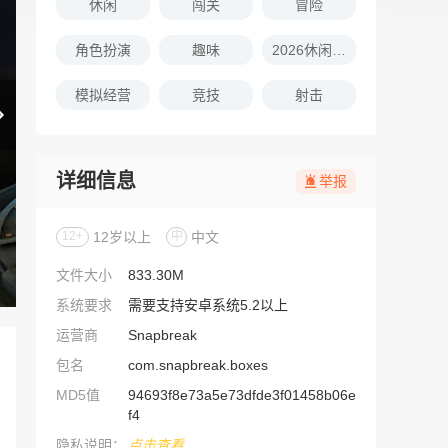
休闲
闯关
冒险
角色扮演
趣味
2026休闲娱乐的游戏推荐
模拟经营
竞技
射击
详细信息
举报
12+
12岁以上
中
中文
文件大小
833.30M
系统要求
需要支持安卓系统5.2以上
运营商
Snapbreak
包名
com.snapbreak.boxes
MD5值
94693f8e73a5e73dfde3f01458b06e
f4
隐私说明：
点击查看