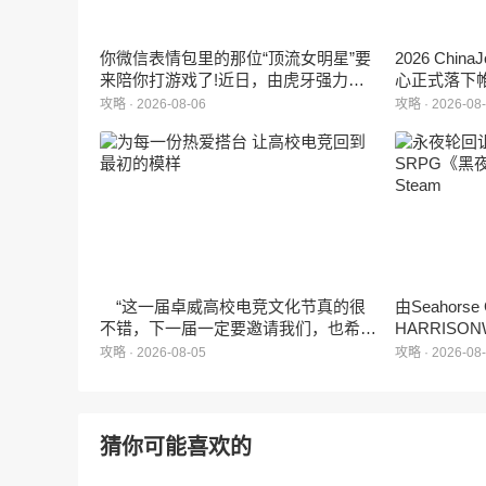
你微信表情包里的那位“顶流女明星”要
2026 Ch
来陪你打游戏了!近日，由虎牙强力发
心正式落下
行、正版Zanmang Loopy(赞萌露比)IP
旗下蓝海工
攻略 · 2026-08-06
攻略 · 2026-08
深度授权的3D美食消除手游《消消奇
手游《代号
遇》正式曝光。这款产品巧妙融合了
相，并向玩
3D立体消除、模拟经营与丰富的互动
社交玩法，准备为广大玩家和
ZANMANG LOOPY粉丝们带来一场视
觉与味觉的双重“奇遇”。
“这一届卓威高校电竞文化节真的很
由Seahors
不错，下一届一定要邀请我们，也希望
HARRISON
能给更多同学一个来到现场的机会。”
卡牌战棋游戏
攻略 · 2026-08-05
攻略 · 2026-08
月5日正式登
猜你可能喜欢的