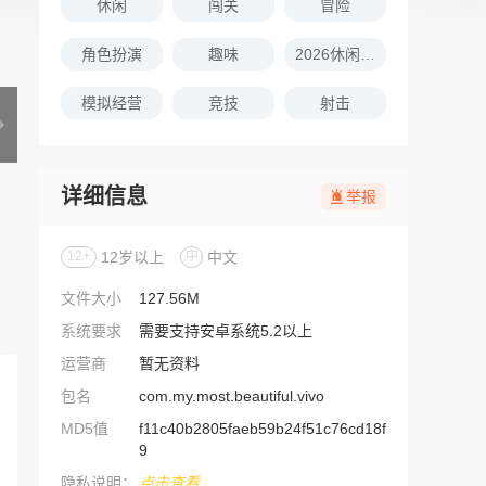
休闲
闯关
冒险
角色扮演
趣味
2026休闲娱乐的游戏推荐
模拟经营
竞技
射击
详细信息
举报
12+
12岁以上
中
中文
文件大小
127.56M
系统要求
需要支持安卓系统5.2以上
运营商
暂无资料
包名
com.my.most.beautiful.vivo
MD5值
f11c40b2805faeb59b24f51c76cd18f
9
隐私说明：
点击查看