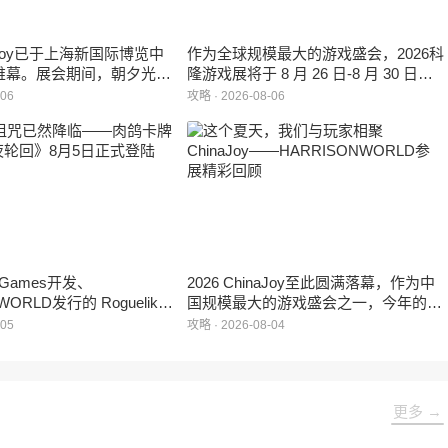
inaJoy已于上海新国际博览中
作为全球规模最大的游戏盛会，2026科
帷幕。展会期间，朝夕光年
隆游戏展将于 8 月 26 日-8 月 30 日在
作室自研的多英雄策略射击
德国举行。日前，科隆游戏展官方宣
-06
攻略 · 2026-08-06
：对决》首次在国内线下亮
布，本届展会所有展位空间已经全部售
家开放试玩。
罄，这也是科隆游戏展办展史上首次出
现展位一席难求的情况。
e Games开发、
2026 ChinaJoy至此圆满落幕，作为中
WORLD发行的 Roguelike
国规模最大的游戏盛会之一，今年的展
 《黑夜轮回》于2026年8
馆依旧汇聚了来自全球的游戏厂商、媒
-05
攻略 · 2026-08-04
陆Steam平台。
体与无数热爱游戏的玩家，
HARRISONWORLD也携旗下多款最新
作品亮相展会，与到场的各位面对面交
流互动，共同度过了充满欢笑与惊喜的
更多 →
几天。