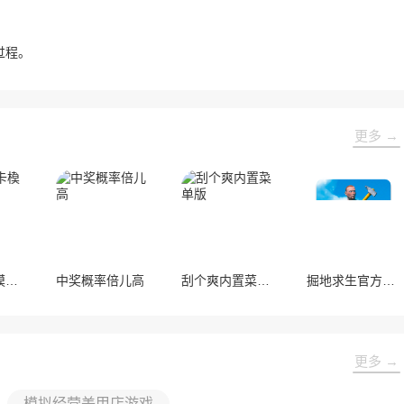
。
过程。
更多 →
自定义抽卡模拟器
中奖概率倍儿高
刮个爽内置菜单版
掘地求生官方正版
更多 →
模拟经营美甲店游戏