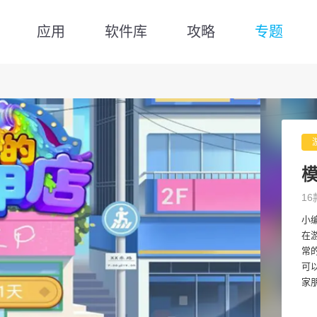
应用
软件库
攻略
专题
16
小
在
常
可
家