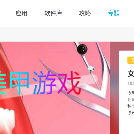
应用
软件库
攻略
专题
16
今
在
种
漂