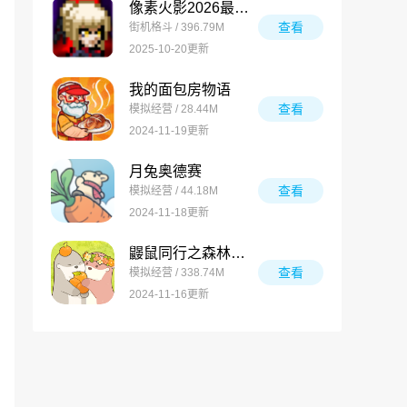
像素火影2026最新版
查看
街机格斗 / 396.79M
2025-10-20更新
我的面包房物语
查看
模拟经营 / 28.44M
2024-11-19更新
月兔奥德赛
查看
模拟经营 / 44.18M
2024-11-18更新
鼹鼠同行之森林之家万圣节版
查看
模拟经营 / 338.74M
2024-11-16更新