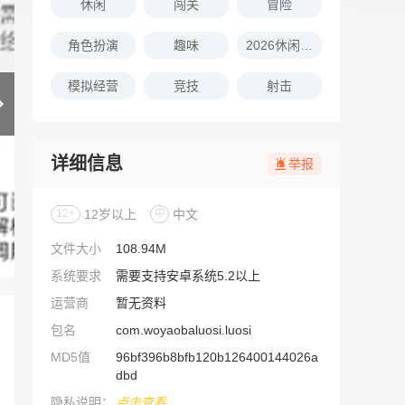
休闲
闯关
冒险
角色扮演
趣味
2026休闲娱乐的游戏推荐
模拟经营
竞技
射击
详细信息
举报
12+
12岁以上
中
中文
文件大小
108.94M
系统要求
需要支持安卓系统5.2以上
运营商
暂无资料
包名
com.woyaobaluosi.luosi
MD5值
96bf396b8bfb120b126400144026a
dbd
隐私说明：
点击查看