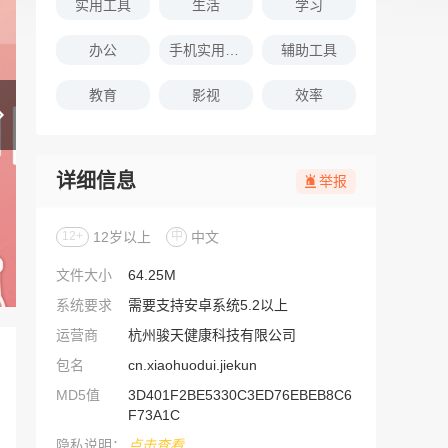
实用工具
生活
学习
办公
手机实用软件推荐
辅助工具
教育
影视
效率
详细信息
举报
12+
12岁以上
中
中文
文件大小
64.25M
系统要求
需要支持安卓系统5.2以上
运营商
杭州骏天健康科技有限公司
包名
cn.xiaohuodui.jiekun
MD5值
3D401F2BE5330C3ED76EBEB8C6
F73A1C
隐私说明：
点击查看