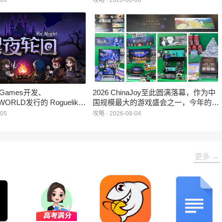
-06
攻略 · 2026-08-06
：对决》首次在国内线下亮
布，本届展会所有展位空间已经全部售
家开放试玩。
罄，这也是科隆游戏展办展史上首次出
现展位一席难求的情况。
e Games开发、
2026 ChinaJoy至此圆满落幕，作为中
WORLD发行的 Roguelike
国规模最大的游戏盛会之一，今年的展
 《黑夜轮回》于2026年8
馆依旧汇聚了来自全球的游戏厂商、媒
-05
攻略 · 2026-08-04
陆Steam平台。
体与无数热爱游戏的玩家，
HARRISONWORLD也携旗下多款最新
作品亮相展会，与到场的各位面对面交
流互动，共同度过了充满欢笑与惊喜的
更多 →
几天。