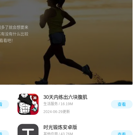
间多了就会想要来
炼有没有什么比较
来看看吧！
30天内练出六块腹肌
看
生活服务 / 16.19M
查看
2024-06-29更新
时光锻炼安卓版
看
其他应用 / 43.76M
查看