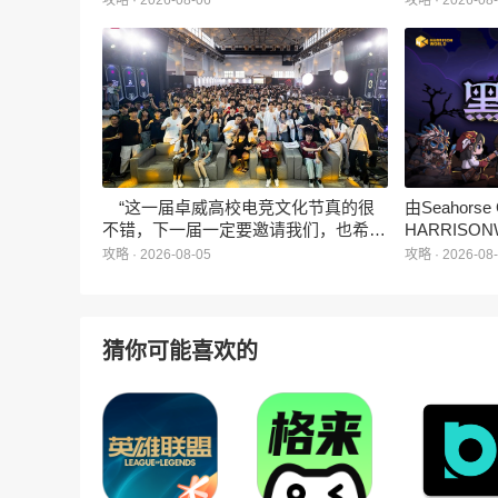
攻略 · 2026-08-06
攻略 · 2026-08
深度授权的3D美食消除手游《消消奇
手游《代号
遇》正式曝光。这款产品巧妙融合了
相，并向玩
3D立体消除、模拟经营与丰富的互动
社交玩法，准备为广大玩家和
ZANMANG LOOPY粉丝们带来一场视
觉与味觉的双重“奇遇”。
“这一届卓威高校电竞文化节真的很
由Seahors
不错，下一届一定要邀请我们，也希望
HARRISON
能给更多同学一个来到现场的机会。”
卡牌战棋游戏
攻略 · 2026-08-05
攻略 · 2026-08
月5日正式登
猜你可能喜欢的