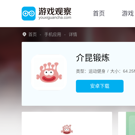
首页
游戏
首页
手机应用
详情
介昆锻炼
类型：运动健身
大小：64.25
安卓下载