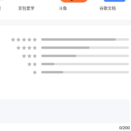
版
豆包爱学
斗鱼
谷歌文档
0/200