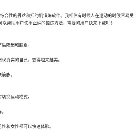
一款综合性的骨盆和括约肌锻炼软件。我相信有时候人在运动的时候容易受
可以帮助用户使用正确的锻炼方法，需要的用户快来下载吧！
产后隆起和脱垂。
展现真实的自己，变得越来越美。
展筋脉。
时切换运动模式。
练。
男性和女性都可以快速体验。