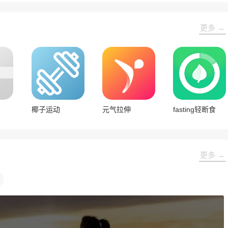
更多 →
椰子运动
元气拉伸
fasting轻断食
更多 →