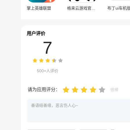
掌上英雄联盟
格来云游戏官方版
布丁ui车机
用户评价
7
500+人评价
请为应用评分：
很棒