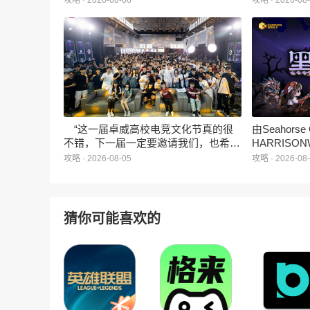
攻略 · 2026-08-06
攻略 · 2026-08
深度授权的3D美食消除手游《消消奇
手游《代号
遇》正式曝光。这款产品巧妙融合了
相，并向玩
3D立体消除、模拟经营与丰富的互动
社交玩法，准备为广大玩家和
ZANMANG LOOPY粉丝们带来一场视
觉与味觉的双重“奇遇”。
“这一届卓威高校电竞文化节真的很
由Seahors
不错，下一届一定要邀请我们，也希望
HARRISON
能给更多同学一个来到现场的机会。”
卡牌战棋游戏
攻略 · 2026-08-05
攻略 · 2026-08
月5日正式登
猜你可能喜欢的