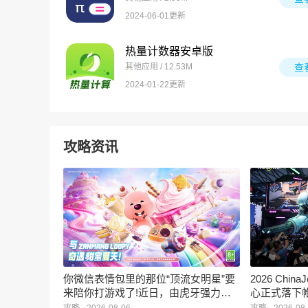
2024-06-01更新
热量计数器安卓版
其他应用 / 12.53M
查
2024-01-22更新
攻略资讯
你微信表情包里的那位“顶流女明星”要
2026 Ch
来陪你打游戏了!近日，由虎牙强力发
心正式落下
行、正版Zanmang Loopy(赞萌露比)IP
旗下蓝海工