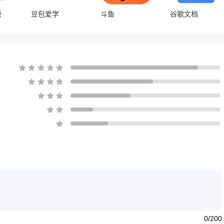
版
豆包爱学
斗鱼
谷歌文档
0/200