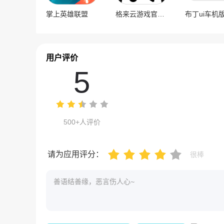
掌上英雄联盟
格来云游戏官方版
布丁ui车机
用户评价
5
500+人评价
请为应用评分：
很棒