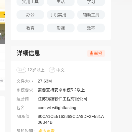
实用工具
生活
学习
办公
手机实用软件推荐
辅助工具
教育
影视
效率
详细信息
举报
12+
12岁以上
中
中文
文件大小
27.63M
系统要求
需要支持安卓系统5.2以上
运营商
江苏镜趣软件工程有限公司
包名
com.wt.wtlightfasting
MD5值
80CA1CE5163869CDA9DF2F581A
06B44B
隐私说明：
点击查看