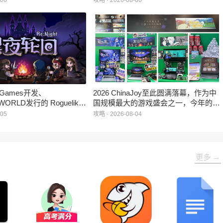
-06
攻略 · 2026-08-06
：对决》首次在国内线下亮
布，本届展会所有展位空间已经全部售
家开放试玩。
罄，这也是科隆游戏展办展史上首次出
现展位一席难求的情况。
e Games开发、
2026 ChinaJoy至此圆满落幕，作为中
WORLD发行的 Roguelike
国规模最大的游戏盛会之一，今年的展
 《黑夜轮回》于2026年8
馆依旧汇聚了来自全球的游戏厂商、媒
-05
攻略 · 2026-08-04
陆Steam平台。
体与无数热爱游戏的玩家，
HARRISONWORLD也携旗下多款最新
作品亮相展会，与到场的各位面对面交
流互动，共同度过了充满欢笑与惊喜的
更多 →
几天。