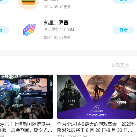
2024-05-10更新
热量计算器
看
生活服务 / 21.05M
查看
2024-01-07更新
查看更多 →
inaJoy已于上海新国际博览中
作为全球规模最大的游戏盛会，2026科
帷幕。展会期间，朝夕光年
隆游戏展将于 8 月 26 日-8 月 30 日在
作室自研的多英雄策略射击
德国举行。日前，科隆游戏展官方宣