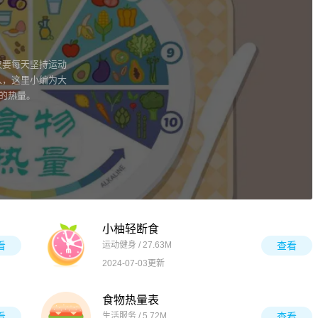
仅要每天坚持运动
入，这里小编为大
物的热量。
小柚轻断食
看
运动健身 / 27.63M
查看
2024-07-03更新
食物热量表
看
生活服务 / 5.72M
查看