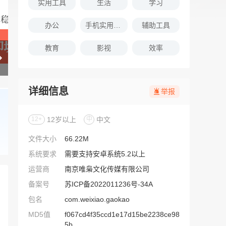
实用工具
生活
学习
办公
手机实用软件推荐
辅助工具
教育
影视
效率
详细信息
举报
12+
12岁以上
中
中文
文件大小
66.22M
系统要求
需要支持安卓系统5.2以上
运营商
南京唯枭文化传媒有限公司
备案号
苏ICP备2022011236号-34A
包名
com.weixiao.gaokao
MD5值
f067cd4f35ccd1e17d15be2238ce98
5b