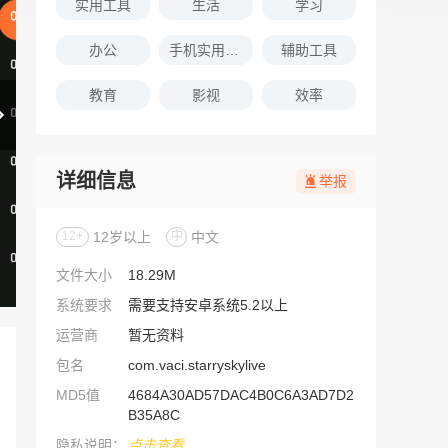
实用工具
生活
学习
办公
手机实用软件推荐
辅助工具
教育
影视
效率
详细信息
举报
12+
12岁以上
中
中文
文件大小
18.29M
系统要求
需要支持安卓系统5.2以上
运营商
暂无资料
包名
com.vaci.starryskylive
MD5值
4684A30AD57DAC4B0C6A3AD7D2
B35A8C
隐私说明：
点击查看