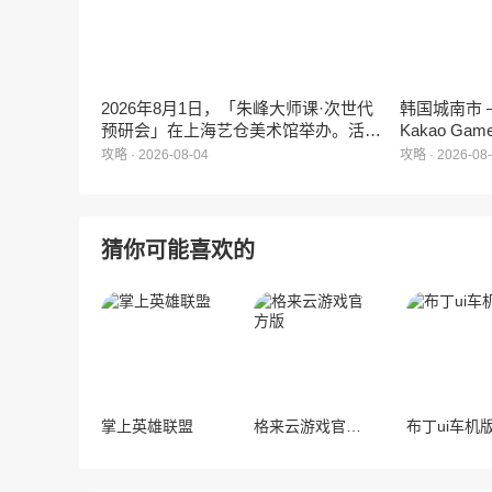
2026年8月1日，「朱峰大师课·次世代
韩国城南市 – 
预研会」在上海艺仓美术馆举办。活动
Kakao G
面向游戏行业资深从业者、核心创作骨
工作室XL G
攻略 · 2026-08-04
攻略 · 2026-08
干与新锐人才，围绕一个游戏IP如何从
MMORPG
想法走到落地这一主题，展开为期一天
的深度分享与交流。
猜你可能喜欢的
掌上英雄联盟
格来云游戏官方版
布丁ui车机