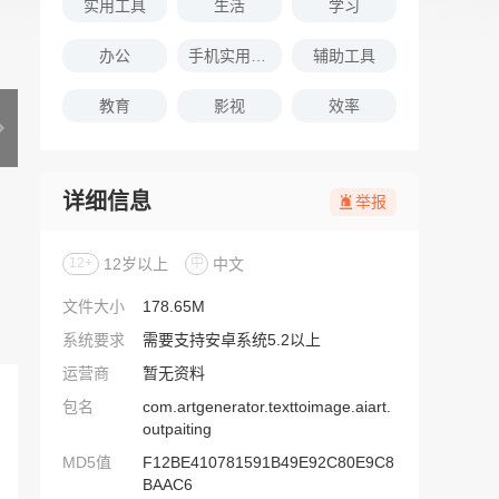
实用工具
生活
学习
办公
手机实用软件推荐
辅助工具
教育
影视
效率
详细信息
举报
12+
12岁以上
中
中文
文件大小
178.65M
系统要求
需要支持安卓系统5.2以上
运营商
暂无资料
包名
com.artgenerator.texttoimage.aiart.
outpaiting
MD5值
F12BE410781591B49E92C80E9C8
BAAC6