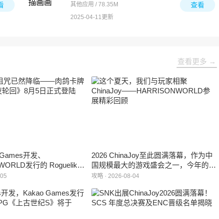
看
其他应用 / 78.35M
查看
2025-04-11更新
查看更多 →
e Games开发、
2026 ChinaJoy至此圆满落幕，作为中
WORLD发行的 Roguelike
国规模最大的游戏盛会之一，今年的展
 《黑夜轮回》于2026年8
馆依旧汇聚了来自全球的游戏厂商、媒
-05
攻略 · 2026-08-04
陆Steam平台。
体与无数热爱游戏的玩家，
HARRISONWORLD也携旗下多款最新
作品亮相展会，与到场的各位面对面交
流互动，共同度过了充满欢笑与惊喜的