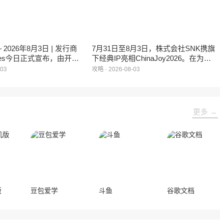
几天。
2026年8月3日 | 发行商
7月31日至8月3日，株式会社SNK携旗
ames今日正式宣布，由开发
下经典IP亮相ChinaJoy2026。在为玩
ames打造的全新PC
家打造沉浸式游戏体验的同时，现场举
-03
攻略 · 2026-08-03
《上古世纪S》即将面世。
行了SCS 2026第二赛段线下分站赛：
选手WBG | XingChen获《拳皇15》冠
军，VP | mi2ha4获《饿狼传说：群狼
之城》冠军，WBG | PWS | NaiWang
更多 →
获ENC电竞世界杯直通名额。
版
豆包爱学
斗鱼
谷歌文档