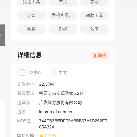
实用工具
生活
学习
办公
手机实用软件推荐
辅助工具
教育
影视
效率
详细信息
举报
12+
12岁以上
中
中文
文件大小
22.37M
系统要求
需要支持安卓系统5.2以上
运营商
广发证券股份有限公司
包名
lmsmb.gf.com.cn
MD5值
744FB3BEDF73ABBB67A3D262F7
05A32A
隐私说明：
点击查看