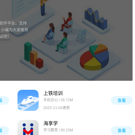
的软件平台，支持
，小编为大家推荐
试吧！
上铁培训
看
手机办公 / 26.72M
查看
2025-11-04更新
海享学
看
学习教育 / 90.15M
查看