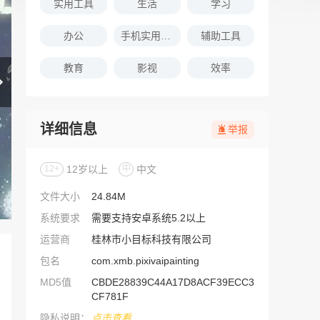
实用工具
生活
学习
办公
手机实用软件推荐
辅助工具
教育
影视
效率
详细信息
举报
12+
12岁以上
中
中文
文件大小
24.84M
系统要求
需要支持安卓系统5.2以上
运营商
桂林市小目标科技有限公司
包名
com.xmb.pixivaipainting
MD5值
CBDE28839C44A17D8ACF39ECC3
CF781F
隐私说明：
点击查看