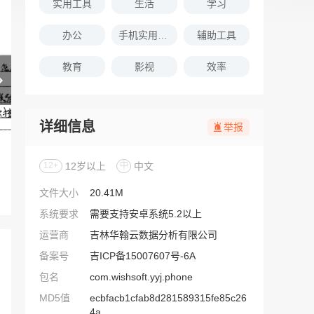
实用工具
生活
学习
办公
手机实用软件推荐
辅助工具
教育
影视
效率
详细信息
举报
12+
12岁以上
中
中文
文件大小
20.41M
系统要求
需要支持安卓系统5.2以上
运营商
吉林华翰云数据分析有限公司
备案号
吉ICP备15007607号-6A
包名
com.wishsoft.yyj.phone
MD5值
ecbfacb1cfab8d281589315fe85c26
4a