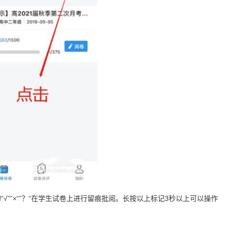
√””×“”？“在学生试卷上进行留痕批阅。长按以上标记3秒以上可以操作