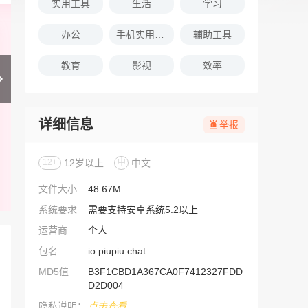
实用工具
生活
学习
办公
手机实用软件推荐
辅助工具
教育
影视
效率
详细信息
举报
12+
12岁以上
中
中文
文件大小
48.67M
系统要求
需要支持安卓系统5.2以上
运营商
个人
包名
io.piupiu.chat
MD5值
B3F1CBD1A367CA0F7412327FDD
D2D004
隐私说明：
点击查看