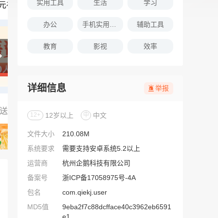
实用工具
生活
学习
办公
手机实用软件推荐
辅助工具
教育
影视
效率
详细信息
举报
12+
12岁以上
中
中文
文件大小
210.08M
系统要求
需要支持安卓系统5.2以上
运营商
杭州企鹅科技有限公司
备案号
浙ICP备17058975号-4A
包名
com.qiekj.user
MD5值
9eba2f7c88dcfface40c3962eb6591
e1