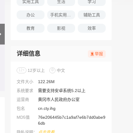
实用工具
生活
学习
办公
手机实用软件推荐
辅助工具
教育
影视
效率
详细信息
举报
12+
12岁以上
中
中文
文件大小
122.26M
系统要求
需要支持安卓系统5.2以上
运营商
黄冈市人民政府办公室
包名
cn.cty.ihg
MD5值
76e206445b7c1a9af7e6b7dd0abe9
6db
隐私说明：
点击查看