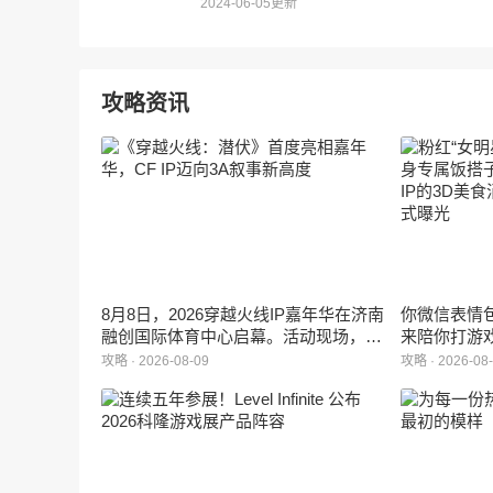
2024-06-05更新
攻略资讯
8月8日，2026穿越火线IP嘉年华在济南
你微信表情包
融创国际体育中心启幕。活动现场，腾
来陪你打游
讯互娱K1合作部总经理许光正式公布
行、正版Zanm
攻略 · 2026-08-09
攻略 · 2026-08
3A买断制叙事单机新作《穿越火线：
深度授权的
潜伏》。
遇》正式曝
3D立体消
社交玩法，
ZANMANG
觉与味觉的双