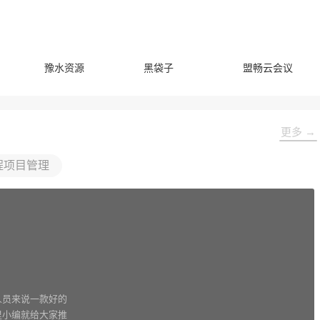
豫水资源
黑袋子
盟畅云会议
更多 →
程项目管理
人员来说一款好的
里小编就给大家推