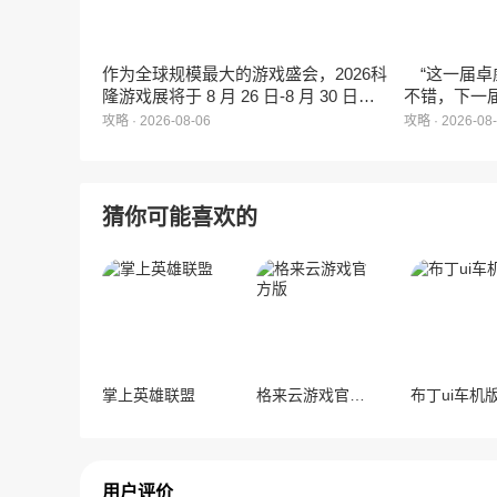
作为全球规模最大的游戏盛会，2026科
“这一届卓
隆游戏展将于 8 月 26 日-8 月 30 日在
不错，下一
德国举行。日前，科隆游戏展官方宣
能给更多同
攻略 · 2026-08-06
攻略 · 2026-08
布，本届展会所有展位空间已经全部售
罄，这也是科隆游戏展办展史上首次出
现展位一席难求的情况。
猜你可能喜欢的
掌上英雄联盟
格来云游戏官方版
布丁ui车机
用户评价