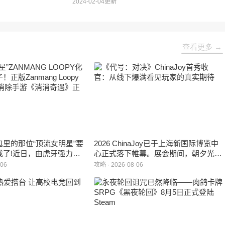
2024-02-04更新
查看更多 →
里的那位“顶流女明星”要
2026 ChinaJoy已于上海新国际博览中
戏了!近日，由虎牙强力发
心正式落下帷幕。展会期间，朝夕光年
ang Loopy(赞萌露比)IP
旗下蓝海工作室自研的多英雄策略射击
-06
攻略 · 2026-08-06
3D美食消除手游《消消奇
手游《代号：对决》首次在国内线下亮
光。这款产品巧妙融合了
相，并向玩家开放试玩。
除、模拟经营与丰富的互动
准备为广大玩家和
 LOOPY粉丝们带来一场视
重“奇遇”。