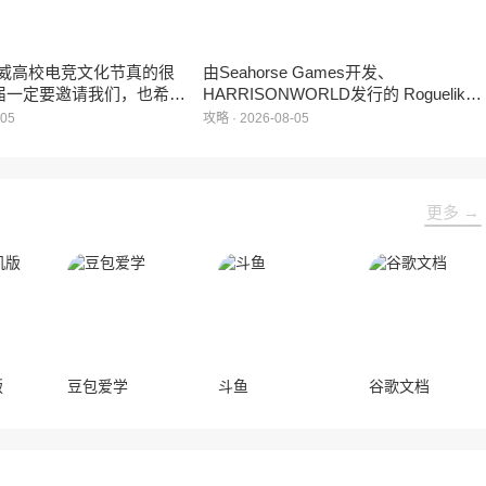
威高校电竞文化节真的很
由Seahorse Games开发、
届一定要邀请我们，也希望
HARRISONWORLD发行的 Roguelike
学一个来到现场的机会。”
卡牌战棋游戏 《黑夜轮回》于2026年8
-05
攻略 · 2026-08-05
月5日正式登陆Steam平台。
更多 →
版
豆包爱学
斗鱼
谷歌文档