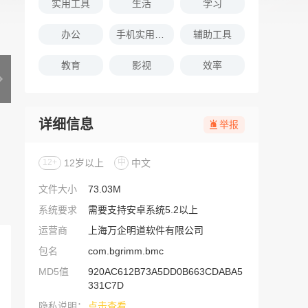
实用工具
生活
学习
办公
手机实用软件推荐
辅助工具
教育
影视
效率
详细信息
举报
12+
12岁以上
中
中文
文件大小
73.03M
系统要求
需要支持安卓系统5.2以上
运营商
上海万企明道软件有限公司
包名
com.bgrimm.bmc
MD5值
920AC612B73A5DD0B663CDABA5
331C7D
隐私说明：
点击查看