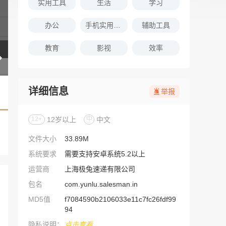
实用工具
生活
学习
办公
手机实用软件推荐
辅助工具
教育
影视
效率
详细信息
举报
12+
12岁以上
中
中文
文件大小
33.89M
系统要求
需要支持安卓系统5.2以上
运营商
上海极兔速递有限公司
包名
com.yunlu.salesman.in
MD5值
f7084590b2106033e11c7fc26fdf99
94
隐私说明：
点击查看