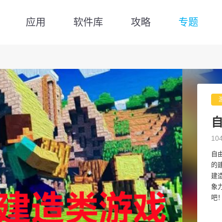
应用
软件库
攻略
专题
10
自
的
建
象
吧