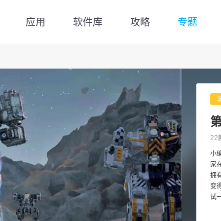
应用
软件库
攻略
专题
22
小
家
拥
变
试