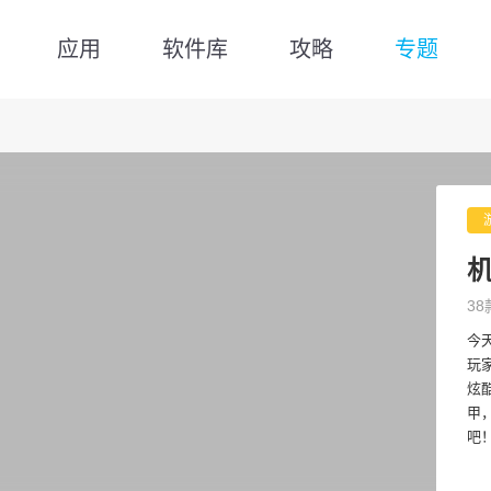
应用
软件库
攻略
专题
38
今
玩
炫
甲
吧