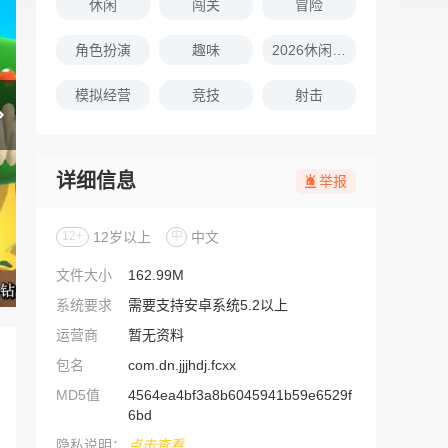
休闲
闯关
冒险
角色扮演
趣味
2026休闲娱乐的游戏推荐
模拟经营
竞技
射击
详细信息
举报
12+
12岁以上
中
中文
文件大小
162.99M
系统要求
需要支持安卓系统5.2以上
运营商
暂无资料
包名
com.dn.jjjhdj.fcxx
MD5值
4564ea4bf3a8b6045941b59e6529f
6bd
隐私说明：
点击查看