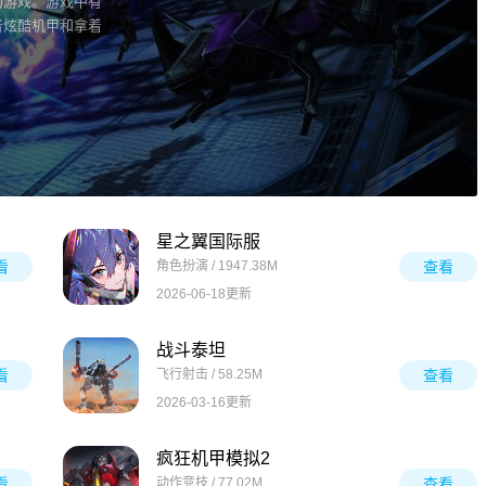
的游戏。游戏中有
者炫酷机甲和拿着
星之翼国际服
看
角色扮演 / 1947.38M
查看
2026-06-18更新
战斗泰坦
看
飞行射击 / 58.25M
查看
2026-03-16更新
疯狂机甲模拟2
看
动作竞技 / 77.02M
查看