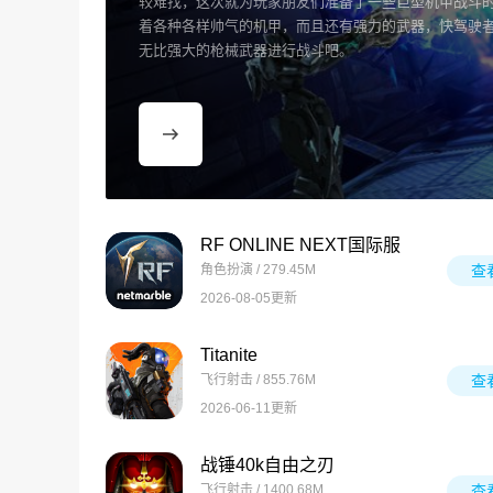
较难找，这次就为玩家朋友们准备了一些巨型机甲战斗
着各种各样帅气的机甲，而且还有强力的武器，快驾驶
无比强大的枪械武器进行战斗吧。
RF ONLINE NEXT国际服
角色扮演 / 279.45M
查
2026-08-05更新
Titanite
飞行射击 / 855.76M
查
2026-06-11更新
战锤40k自由之刃
飞行射击 / 1400.68M
查