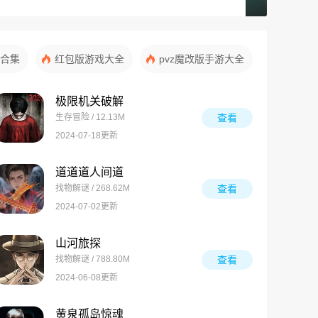
合集
红包版游戏大全
pvz魔改版手游大全
极限机关破解
生存冒险 / 12.13M
查看
2024-07-18更新
道道道人间道
找物解谜 / 268.62M
查看
2024-07-02更新
山河旅探
找物解谜 / 788.80M
查看
2024-06-08更新
黄泉孤岛惊魂