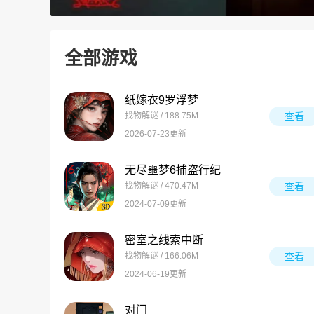
全部游戏
纸嫁衣9罗浮梦
找物解谜 / 188.75M
查看
2026-07-23更新
无尽噩梦6捕盗行纪
找物解谜 / 470.47M
查看
2024-07-09更新
密室之线索中断
找物解谜 / 166.06M
查看
2024-06-19更新
对门