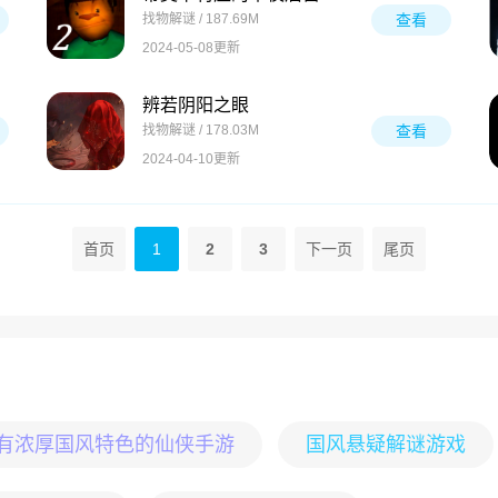
找物解谜 / 187.69M
查看
2024-05-08更新
辨若阴阳之眼
找物解谜 / 178.03M
查看
2024-04-10更新
首页
1
2
3
下一页
尾页
有浓厚国风特色的仙侠手游
国风悬疑解谜游戏