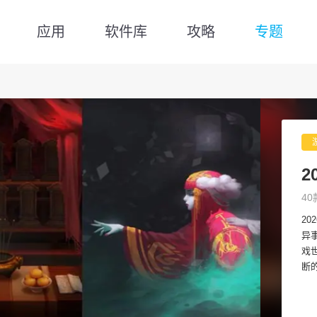
应用
软件库
攻略
专题
2
40
2
异
戏
断