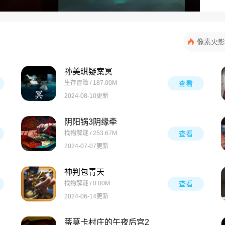
像素火影
孙美琪疑案冥
生存冒险 / 187.00M
查看
2024-08-10更新
阴阳锅3阴缘牵
找物解谜 / 253.67M
查看
2024-07-07更新
神判包青天
找物解谜 / 0.00M
查看
2024-06-14更新
蒂莫卡村庄的午夜后宫2