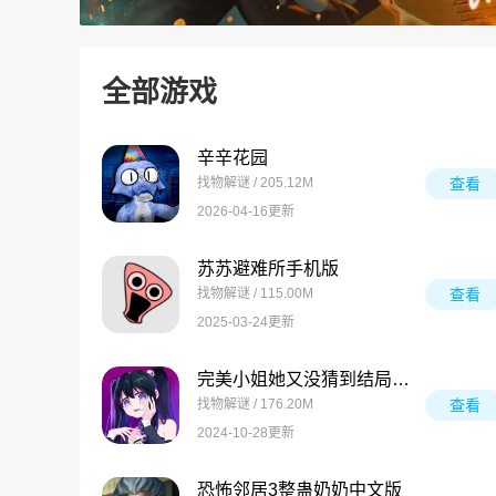
全部游戏
辛辛花园
找物解谜 / 205.12M
查看
2026-04-16更新
苏苏避难所手机版
找物解谜 / 115.00M
查看
2025-03-24更新
完美小姐她又没猜到结局安卓版
找物解谜 / 176.20M
查看
2024-10-28更新
恐怖邻居3整蛊奶奶中文版