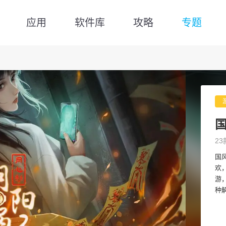
应用
软件库
攻略
专题
23
国
欢
游
种