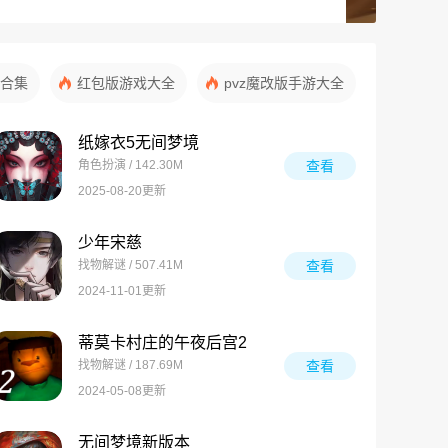
合集
红包版游戏大全
pvz魔改版手游大全
纸嫁衣5无间梦境
角色扮演 / 142.30M
查看
2025-08-20更新
少年宋慈
找物解谜 / 507.41M
查看
2024-11-01更新
蒂莫卡村庄的午夜后宫2
找物解谜 / 187.69M
查看
2024-05-08更新
无间梦境新版本