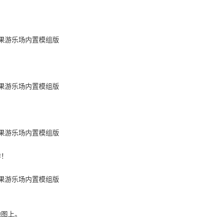
作！
地图上。