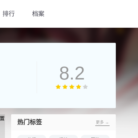
排行
档案
8.2
热门标签
更多 →