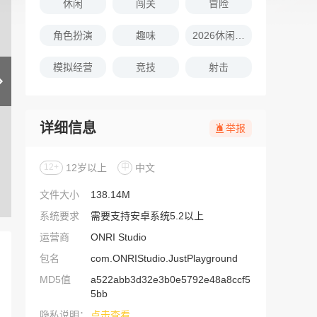
休闲
闯关
冒险
角色扮演
趣味
2026休闲娱乐的游戏推荐
模拟经营
竞技
射击
详细信息
举报
12+
12岁以上
中
中文
文件大小
138.14M
系统要求
需要支持安卓系统5.2以上
运营商
ONRI Studio
包名
com.ONRIStudio.JustPlayground
MD5值
a522abb3d32e3b0e5792e48a8ccf5
5bb
隐私说明：
点击查看