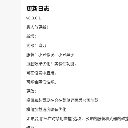
更新日志
v0.3.6.1
愚人节更新！
新增：
武器：弯刀
服装：小丑假发、小丑鼻子
血腥效果优化！实验性功能，
可在设置中启用，
可能会降低性能。
更改：
模组和装置现在会在菜单界面后台预加载
模组加载速度略有优化
如果启用“死亡时禁用碰撞”选项，水果的服装和武器的碰
修复：