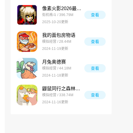
像素火影2026最新版
查看
街机格斗 / 396.79M
2025-10-20更新
我的面包房物语
查看
模拟经营 / 28.44M
2024-11-19更新
月兔奥德赛
查看
模拟经营 / 44.18M
2024-11-18更新
鼹鼠同行之森林之家万圣节版
查看
模拟经营 / 338.74M
2024-11-16更新