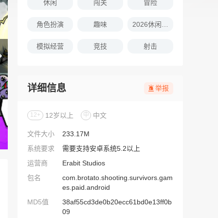
休闲
闯关
冒险
角色扮演
趣味
2026休闲娱乐的游戏推荐
模拟经营
竞技
射击
详细信息
举报
12+
12岁以上
中
中文
文件大小
233.17M
系统要求
需要支持安卓系统5.2以上
运营商
Erabit Studios
包名
com.brotato.shooting.survivors.gam
es.paid.android
MD5值
38af55cd3de0b20ecc61bd0e13ff0b
09