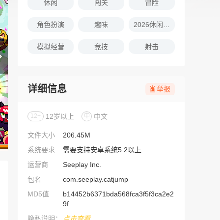
休闲
闯关
冒险
角色扮演
趣味
2026休闲娱乐的游戏推荐
模拟经营
竞技
射击
详细信息
举报
12+
12岁以上
中
中文
文件大小
206.45M
系统要求
需要支持安卓系统5.2以上
运营商
Seeplay Inc.
包名
com.seeplay.catjump
MD5值
b14452b6371bda568fca3f5f3ca2e2
9f
隐私说明：
点击查看