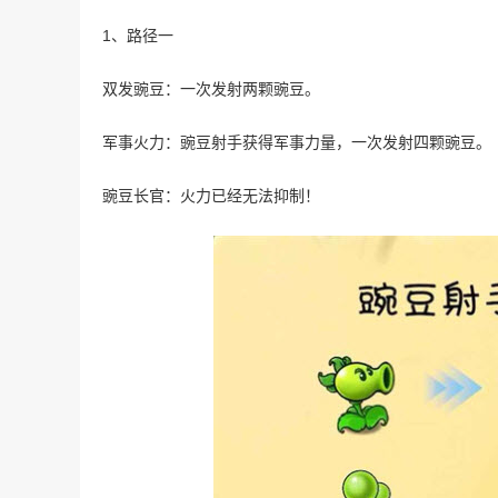
1、路径一
双发豌豆：一次发射两颗豌豆。
军事火力：豌豆射手获得军事力量，一次发射四颗豌豆。
豌豆长官：火力已经无法抑制！