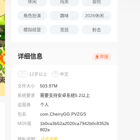
休闲
闯关
冒险
角色扮演
趣味
2026休闲娱乐的游戏推荐
模拟经营
竞技
射击
详细信息
举报
12+
12岁以上
中
中文
文件大小
503.97M
系统要求
需要支持安卓系统5.2以上
运营商
个人
包名
com.CherryGG.PVZGS
MD5值
1b0ca3b52a2020ca7942b0c8352b
802e
隐私说明：
点击查看