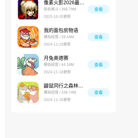
像素火影2026最新版
查看
街机格斗 / 396.79M
2025-10-20更新
我的面包房物语
查看
模拟经营 / 28.44M
2024-11-19更新
月兔奥德赛
查看
模拟经营 / 44.18M
2024-11-18更新
鼹鼠同行之森林之家万圣节版
查看
模拟经营 / 338.74M
2024-11-16更新