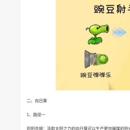
二、向日葵
1、路径一
炽阳共振：汲取太阳之力的向日葵可以生产更加璀璨的阳