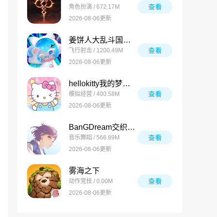
查看
角色扮演 / 672.17M
2026-08-06更新
姜饼人大乱斗国际版
查看
飞行射击 / 1200.49M
2026-08-06更新
hellokitty我的梦之店
查看
模拟经营 / 400.58M
2026-08-06更新
BanGDream交织的乐章
查看
音乐舞蹈 / 566.89M
2026-08-06更新
雾海之下
查看
动作竞技 / 0.00M
2026-08-06更新