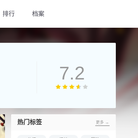
排行
档案
7.2
热门标签
更多 →