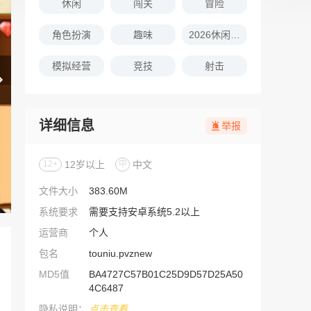
休闲
闯关
冒险
角色扮演
趣味
2026休闲娱乐的游戏推荐
模拟经营
竞技
射击
详细信息
举报
12+
12岁以上
中
中文
文件大小
383.60M
系统要求
需要支持安卓系统5.2以上
运营商
个人
包名
touniu.pvznew
MD5值
BA4727C57B01C25D9D57D25A50
4C6487
隐私说明：
点击查看