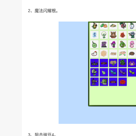
2、魔法闪耀根。
3、狙击豌豆4。