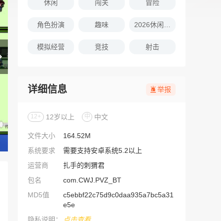
休闲
闯关
冒险
角色扮演
趣味
2026休闲娱乐的游戏推荐
模拟经营
竞技
射击
详细信息
举报
12+
12岁以上
中
中文
文件大小
164.52M
系统要求
需要支持安卓系统5.2以上
运营商
扎手的刺猬君
包名
com.CWJ.PVZ_BT
MD5值
c5ebbf22c75d9c0daa935a7bc5a31
e5e
隐私说明：
点击查看