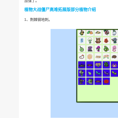
加强了。
植物大战僵尸高难拓展版部分植物介绍
1、荆棘钢地刺。