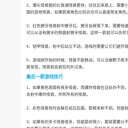
2、爆头怪兽跑的比普通怪兽更快，往往后来居上，需要
围的其他怪兽，如果距离角色比较近也可以直接带走角色
3、红色獠牙怪兽射中獠牙后，獠牙会掉落下来，需要快
可以从没有獠牙的侧面射獠牙怪兽，这样一箭就可以杀死
4、铠甲怪兽，射中后站立不动，游戏时需要让它们避开
5、游戏刚开始的时候，怪兽不能移动，可以当做靶子练
兽发现，怪兽就会疯狂的扑过来。
最后一箭游戏技巧
1、如果角色周围有很多
怪兽
，而爆炸
怪兽
在远处炸不到
去射中爆炸
怪兽
，炸死所有的怪兽。
2、彩色怪兽有时会躲在岩石后面，箭根本射不到。但是
3、如果有的关卡怪兽很多，但是箭却很少，那就需要以