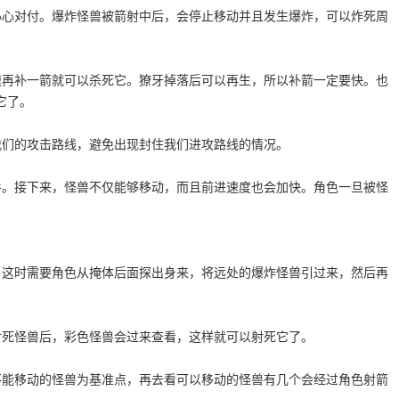
小心对付。爆炸怪兽被箭射中后，会停止移动并且发生爆炸，可以炸死周
。
速再补一箭就可以杀死它。獠牙掉落后可以再生，所以补箭一定要快。也
它了。
我们的攻击路线，避免出现封住我们进攻路线的情况。
手。接下来，怪兽不仅能够移动，而且前进速度也会加快。角色一旦被怪
，这时需要角色从掩体后面探出身来，将远处的爆炸
怪兽
引过来，然后再
射死
怪兽
后，彩色
怪兽
会过来查看，这样就可以射死它了。
不能移动的怪兽为基准点，再去看可以移动的
怪兽
有几个会经过角色射箭