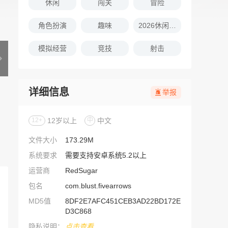
休闲
闯关
冒险
角色扮演
趣味
2026休闲娱乐的游戏推荐
模拟经营
竞技
射击
详细信息
举报
12+
12岁以上
中
中文
文件大小
173.29M
系统要求
需要支持安卓系统5.2以上
运营商
RedSugar
包名
com.blust.fivearrows
MD5值
8DF2E7AFC451CEB3AD22BD172E
D3C868
隐私说明：
点击查看