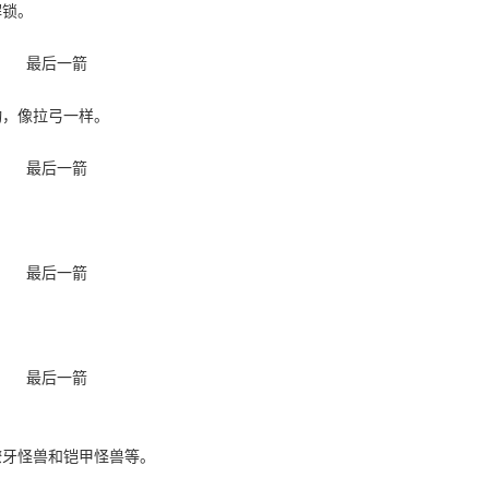
解锁。
动，像拉弓一样。
。
。
獠牙怪兽和铠甲怪兽等。