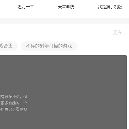
恶月十三
天堂血统
我是猫手机版
更多 →
戏合集
不停的射箭打怪的游戏
戏有很多种类，但
了很多有趣的一个
不用再只是看见视