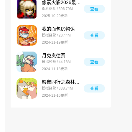
像素火影2026最新版
查看
街机格斗 / 396.79M
2025-10-20更新
我的面包房物语
查看
模拟经营 / 28.44M
2024-11-19更新
月兔奥德赛
查看
模拟经营 / 44.18M
2024-11-18更新
鼹鼠同行之森林之家万圣节版
查看
模拟经营 / 338.74M
2024-11-16更新