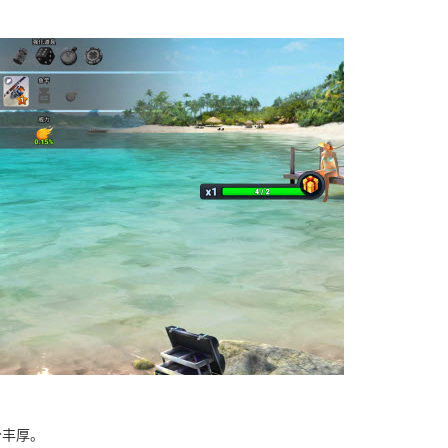
。
分丰厚。