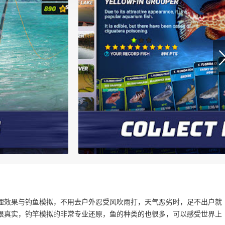
理效果与钓鱼模拟，不用去户外忍受风吹雨打，天气恶劣时，足不出户就
很真实，钓竿模拟的非常专业还原，鱼的种类的也很多，可以感受世界上