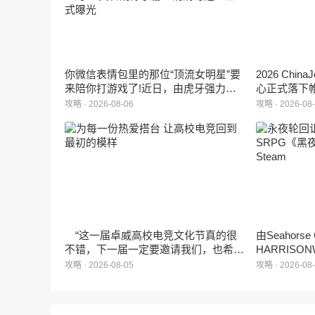
你微信表情包里的那位“顶流女明星”要
2026 Ch
来陪你打游戏了!近日，由虎牙强力发
心正式落下
行、正版Zanmang Loopy(赞萌露比)IP
旗下蓝海工
攻略 · 2026-08-06
攻略 · 2026-08
深度授权的3D美食消除手游《消消奇
手游《代号
遇》正式曝光。这款产品巧妙融合了
相，并向玩
3D立体消除、模拟经营与丰富的互动
社交玩法，准备为广大玩家和
ZANMANG LOOPY粉丝们带来一场视
觉与味觉的双重“奇遇”。
“这一届卓威高校电竞文化节真的很
由Seahors
不错，下一届一定要邀请我们，也希望
HARRISON
能给更多同学一个来到现场的机会。”
卡牌战棋游戏
攻略 · 2026-08-05
攻略 · 2026-08
月5日正式登