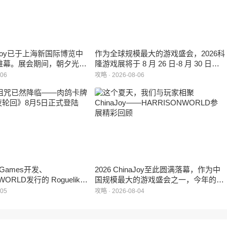
inaJoy已于上海新国际博览中
作为全球规模最大的游戏盛会，2026科
帷幕。展会期间，朝夕光年
隆游戏展将于 8 月 26 日-8 月 30 日在
作室自研的多英雄策略射击
德国举行。日前，科隆游戏展官方宣
-06
攻略 · 2026-08-06
：对决》首次在国内线下亮
布，本届展会所有展位空间已经全部售
家开放试玩。
罄，这也是科隆游戏展办展史上首次出
现展位一席难求的情况。
e Games开发、
2026 ChinaJoy至此圆满落幕，作为中
WORLD发行的 Roguelike
国规模最大的游戏盛会之一，今年的展
 《黑夜轮回》于2026年8
馆依旧汇聚了来自全球的游戏厂商、媒
-05
攻略 · 2026-08-04
陆Steam平台。
体与无数热爱游戏的玩家，
HARRISONWORLD也携旗下多款最新
作品亮相展会，与到场的各位面对面交