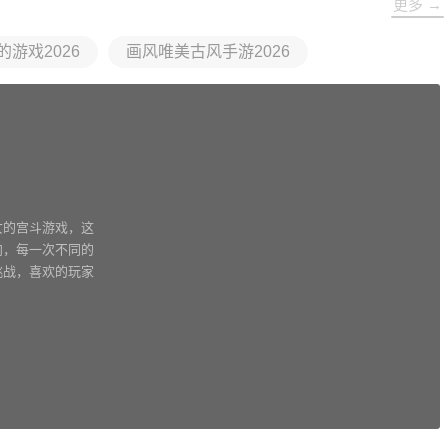
更多 →
游戏2026
画风唯美古风手游2026
女的宫斗游戏，这
向，每一次不同的
挑战，喜欢的玩家