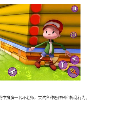
戏中扮演一名坏老师，尝试各种恶作剧和捣乱行为。