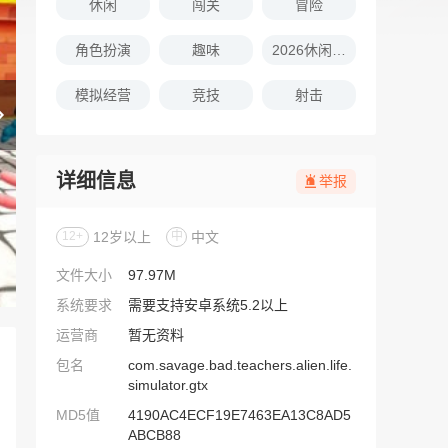
休闲
闯关
冒险
角色扮演
趣味
2026休闲娱乐的游戏推荐
模拟经营
竞技
射击
详细信息
举报
12+
12岁以上
中
中文
文件大小
97.97M
系统要求
需要支持安卓系统5.2以上
运营商
暂无资料
包名
com.savage.bad.teachers.alien.life.
simulator.gtx
MD5值
4190AC4ECF19E7463EA13C8AD5
ABCB88