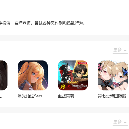
中扮演一名坏老师，尝试各种恶作剧和捣乱行为。
更多 →
生
星光灿烂Secret Love
血战突袭
第七史诗国际服
更多 →