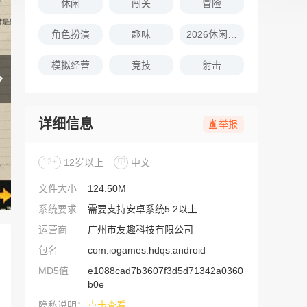
休闲
闯关
冒险
角色扮演
趣味
2026休闲娱乐的游戏推荐
模拟经营
竞技
射击
详细信息
举报
12+
12岁以上
中
中文
文件大小
124.50M
系统要求
需要支持安卓系统5.2以上
运营商
广州市友趣科技有限公司
包名
com.iogames.hdqs.android
MD5值
e1088cad7b3607f3d5d71342a0360
b0e
隐私说明：
点击查看