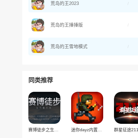
荒岛的王2023
荒岛的王捶捶版
荒岛的王雪地模式
同类推荐
赛博徒步之生死鳌太线
迷你dayz内置MOD菜单版
群星征途211