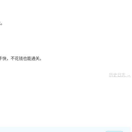
。
戏。
手快，不花钱也能通关。
历史日志 →