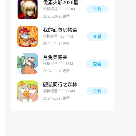
像素火影2026最新版
查看
街机格斗 / 396.79M
2025-10-20更新
我的面包房物语
查看
模拟经营 / 28.44M
2024-11-19更新
月兔奥德赛
查看
模拟经营 / 44.18M
2024-11-18更新
鼹鼠同行之森林之家万圣节版
查看
模拟经营 / 338.74M
2024-11-16更新