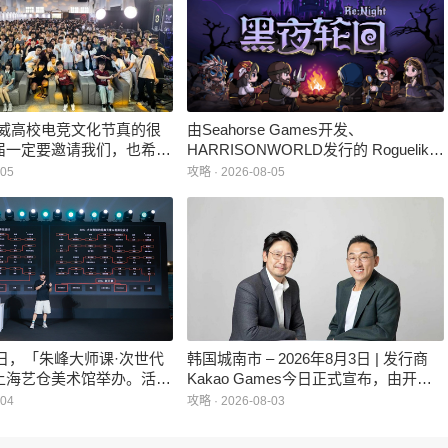
威高校电竞文化节真的很
由Seahorse Games开发、
届一定要邀请我们，也希望
HARRISONWORLD发行的 Roguelike
学一个来到现场的机会。”
卡牌战棋游戏 《黑夜轮回》于2026年8
-05
攻略 · 2026-08-05
月5日正式登陆Steam平台。
月1日，「朱峰大师课·次世代
韩国城南市 – 2026年8月3日 | 发行商
上海艺仓美术馆举办。活动
Kakao Games今日正式宣布，由开发
业资深从业者、核心创作骨
工作室XL Games打造的全新PC
-04
攻略 · 2026-08-03
才，围绕一个游戏IP如何从
MMORPG《上古世纪S》即将面世。
地这一主题，展开为期一天