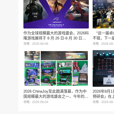
作为全球规模最大的游戏盛会，2026科
“这一届卓
隆游戏展将于 8 月 26 日-8 月 30 日在
不错，下一
德国举行。日前，科隆游戏展官方宣
能给更多同
攻略 · 2026-08-06
攻略 · 2026-08
布，本届展会所有展位空间已经全部售
罄，这也是科隆游戏展办展史上首次出
现展位一席难求的情况。
2026 ChinaJoy至此圆满落幕，作为中
2026年8
国规模最大的游戏盛会之一，今年的展
预研会」在
馆依旧汇聚了来自全球的游戏厂商、媒
面向游戏行
攻略 · 2026-08-04
攻略 · 2026-08
体与无数热爱游戏的玩家，
干与新锐人
HARRISONWORLD也携旗下多款最新
想法走到落