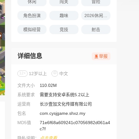
休闲
闯关
冒险
角色扮演
趣味
2026休闲娱乐的游戏推荐
模拟经营
竞技
射击
详细信息
举报
12+
12岁以上
中
中文
文件大小
110.02M
系统要求
需要支持安卓系统5.2以上
运营商
长沙壹加文化传媒有限公司
包名
com.cysjgame.shxz.my
MD5值
71e6f68a609241c07056982d061a4
c7f
隐私说明：
点击查看