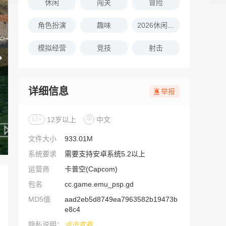
休闲
闯关
冒险
角色扮演
趣味
2026休闲娱乐的游戏推荐
模拟经营
竞技
射击
详细信息
举报
12+
12岁以上
中
中文
文件大小
933.01M
系统要求
需要支持安卓系统5.2以上
运营商
卡普空(Capcom)
包名
cc.game.emu_psp.gd
MD5值
aad2eb5d8749ea7963582b19473b
e8c4
隐私说明：
点击查看