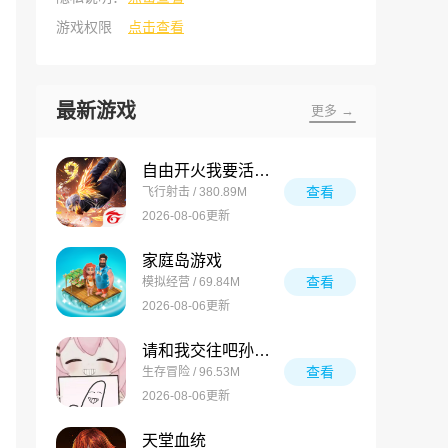
游戏权限
点击查看
最新游戏
更多 →
自由开火我要活下去国际服
查看
飞行射击 / 380.89M
2026-08-06更新
家庭岛游戏
查看
模拟经营 / 69.84M
2026-08-06更新
请和我交往吧孙笑川前辈
查看
生存冒险 / 96.53M
2026-08-06更新
天堂血统