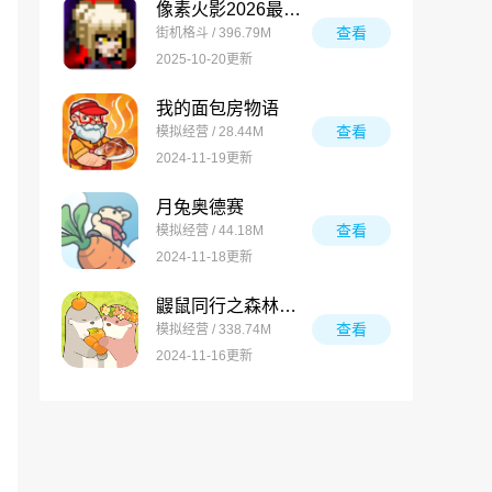
像素火影2026最新版
查看
街机格斗 / 396.79M
2025-10-20更新
我的面包房物语
查看
模拟经营 / 28.44M
2024-11-19更新
月兔奥德赛
查看
模拟经营 / 44.18M
2024-11-18更新
鼹鼠同行之森林之家万圣节版
查看
模拟经营 / 338.74M
2024-11-16更新