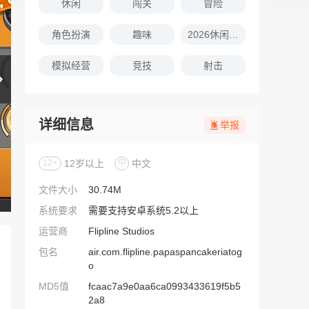
休闲
闯关
冒险
角色扮演
趣味
2026休闲娱乐的游戏推荐
模拟经营
竞技
射击
详细信息
举报
12+
12岁以上
中
中文
文件大小
30.74M
系统要求
需要支持安卓系统5.2以上
运营商
Flipline Studios
包名
air.com.flipline.papaspancakeriatog
o
MD5值
fcaac7a9e0aa6ca0993433619f5b5
2a8